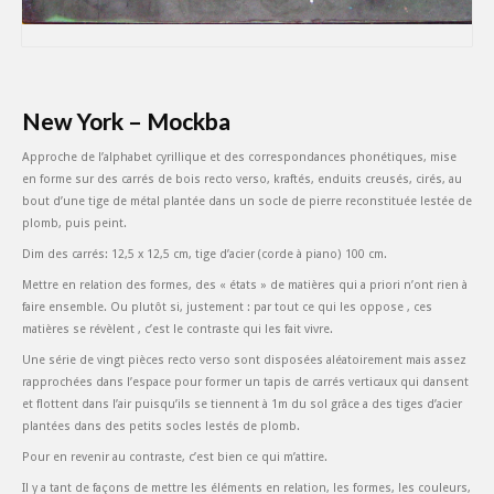
New York – Mockba
Approche de l’alphabet cyrillique et des correspondances phonétiques, mise
en forme sur des carrés de bois recto verso, kraftés, enduits creusés, cirés, au
bout d’une tige de métal plantée dans un socle de pierre reconstituée lestée de
plomb, puis peint.
Dim des carrés: 12,5 x 12,5 cm, tige d’acier (corde à piano) 100 cm.
Mettre en relation des formes, des « états » de matières qui a priori n’ont rien à
faire ensemble. Ou plutôt si, justement : par tout ce qui les oppose , ces
matières se révèlent , c’est le contraste qui les fait vivre.
Une série de vingt pièces recto verso sont disposées aléatoirement mais assez
rapprochées dans l’espace pour former un tapis de carrés verticaux qui dansent
et flottent dans l’air puisqu’ils se tiennent à 1m du sol grâce a des tiges d’acier
plantées dans des petits socles lestés de plomb.
Pour en revenir au contraste, c’est bien ce qui m’attire.
Il y a tant de façons de mettre les éléments en relation, les formes, les couleurs,