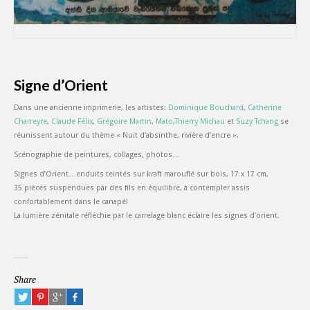
Signe d’Orient
Dans une ancienne imprimerie, les artistes:
Dominique Bouchard
,
Catherine
Charreyre
,
Claude Félix
,
Grégoire Martin
,
Mato
,
Thierry Michau
et
Suzy Tchang
se
réunissent autour du thème « Nuit d’absinthe, rivière d’encre ».
Scénographie de peintures, collages, photos…
Signes d’Orient…enduits teintés sur kraft marouflé sur bois, 17 x 17 cm,
35 pièces suspendues par des fils en équilibre, à contempler assis
confortablement dans le canapé!
La lumière zénitale réfléchie par le carrelage blanc éclaire les signes d’orient.
Share