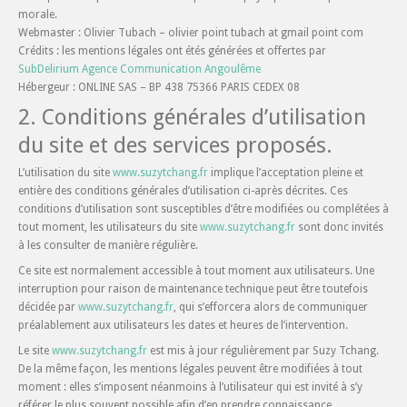
morale.
Webmaster : Olivier Tubach – olivier point tubach at gmail point com
Crédits : les mentions légales ont étés générées et offertes par
SubDelirium Agence Communication Angoulême
Hébergeur : ONLINE SAS – BP 438 75366 PARIS CEDEX 08
2. Conditions générales d’utilisation
du site et des services proposés.
L’utilisation du site
www.suzytchang.fr
implique l’acceptation pleine et
entière des conditions générales d’utilisation ci-après décrites. Ces
conditions d’utilisation sont susceptibles d’être modifiées ou complétées à
tout moment, les utilisateurs du site
www.suzytchang.fr
sont donc invités
à les consulter de manière régulière.
Ce site est normalement accessible à tout moment aux utilisateurs. Une
interruption pour raison de maintenance technique peut être toutefois
décidée par
www.suzytchang.fr
, qui s’efforcera alors de communiquer
préalablement aux utilisateurs les dates et heures de l’intervention.
Le site
www.suzytchang.fr
est mis à jour régulièrement par Suzy Tchang.
De la même façon, les mentions légales peuvent être modifiées à tout
moment : elles s’imposent néanmoins à l’utilisateur qui est invité à s’y
référer le plus souvent possible afin d’en prendre connaissance.