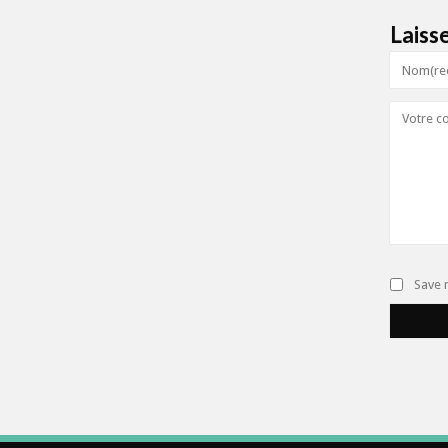
Laiss
Save 