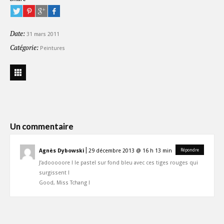
Date:
31 mars 2011
Catégorie:
Peintures
Un commentaire
|
Agnès Dybowski
29 décembre 2013 @ 16 h 13 min
Répondre
J’adooooore ! le pastel sur fond bleu avec ces tiges rouges qui
surgissent !
Good, Miss Tchang !