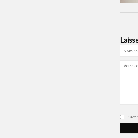
Laiss
Save 