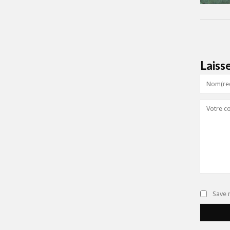
Laiss
Save 