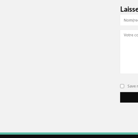
Laiss
Save 